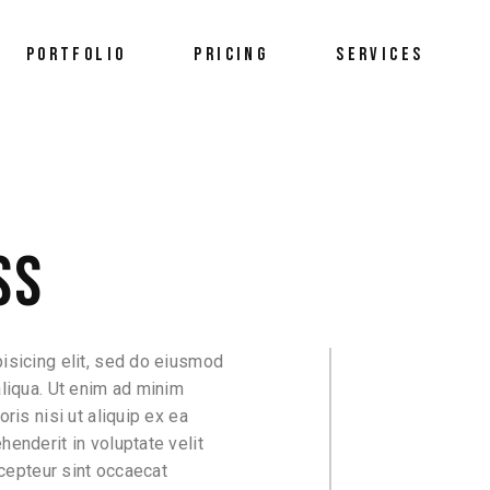
PORTFOLIO
PRICING
SERVICES
SS
isicing elit, sed do eiusmod
aliqua. Ut enim ad minim
ris nisi ut aliquip ex ea
enderit in voluptate velit
xcepteur sint occaecat